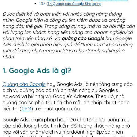
3.4 Quảng cáo Google Shopping
Được thiết kế và phát triển với nhiều công năng thông
minh, Google hiện là công cụ tìm kiếm được ưa chuộng
hàng đầu thế giới. Trang công cụ này mở ra cơ hội tiếp cận
với lượng lớn khách hàng tiềm năng cho doanh nghiệp/cá
nhân trên nền tảng số. Và
quảng cáo Google
hay Google
Ads chính là giải pháp hiệu quả để “thâu tóm” khách hàng
triệt để cũng như mang lại lợi ích cho doanh nghiệp/cá
nhân.
1. Google Ads là gì?
Quảng cáo Google
hay Google Ads, là nền tảng cung cấp
dịch vụ quảng cáo có trả phí trên công cụ Google’s
Adword và hiển thị với Google’s Adsense. Theo đó, nhà
quảng cáo sẽ phải trả tiền cho mỗi lần nhấp chuột hoặc
hiển thị (
CPM
) trên một quảng cáo.
Google Ads là giải pháp hữu hiệu cho tăng lưu lượng truy
cập chất lượng hoặc tìm kiếm đối tượng khách hàng phù
hợp với sản phẩm/dịch vụ mà doanh nghiệp/cá nhân