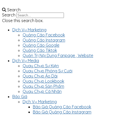
Search
Search
Close this search box.
Dịch Vụ Marketing
Quảng Cáo Facebook
Quảng Cáo Instagram
Quảng Cáo Google
Quảng Cáo Tiktok
Quản Trị Nội Dung Fanpage , Website
Dịch Vụ Media
Quay Chụp Sự Kiện
Quay Chụp Phóng Sự Cưới
Quay Chụp Áo Dài
Quay Chụp Lookbook
Quay Chụp Sản Phẩm
Quay Chụp Cá Nhân
Báo Giá
Dịch Vụ Marketing
Báo Giá Quảng Cáo Facebook
Báo Giá Quảng Cáo Instagram