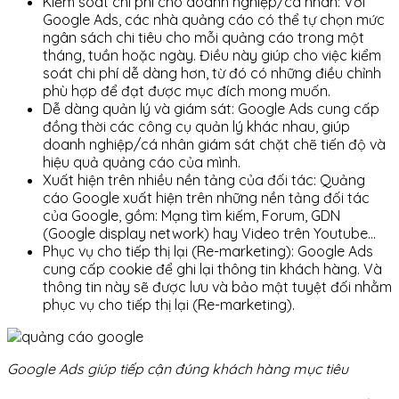
Kiểm soát chi phí cho doanh nghiệp/cá nhân: Với
Google Ads, các nhà quảng cáo có thể tự chọn mức
ngân sách chi tiêu cho mỗi quảng cáo trong một
tháng, tuần hoặc ngày. Điều này giúp cho việc kiểm
soát chi phí dễ dàng hơn, từ đó có những điều chỉnh
phù hợp để đạt được mục đích mong muốn.
Dễ dàng quản lý và giám sát: Google Ads cung cấp
đồng thời các công cụ quản lý khác nhau, giúp
doanh nghiệp/cá nhân giám sát chặt chẽ tiến độ và
hiệu quả quảng cáo của mình.
Xuất hiện trên nhiều nền tảng của đối tác: Quảng
cáo Google xuất hiện trên những nền tảng đối tác
của Google, gồm: Mạng tìm kiếm, Forum, GDN
(Google display network) hay Video trên Youtube…
Phục vụ cho tiếp thị lại (Re-marketing): Google Ads
cung cấp cookie để ghi lại thông tin khách hàng. Và
thông tin này sẽ được lưu và bảo mật tuyệt đối nhằm
phục vụ cho tiếp thị lại (Re-marketing).
Google Ads giúp tiếp cận đúng khách hàng mục tiêu