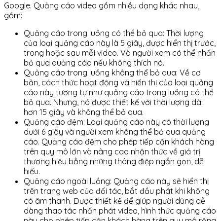
Google. Quảng cáo video gồm nhiều dạng khác nhau,
gồm:
Quảng cáo trong luồng có thể bỏ qua: Thời lượng
của loại quảng cáo này là 5 giây, được hiển thị trước,
trong hoặc sau mỗi video. Và người xem có thể nhấn
bỏ qua quảng cáo nếu không thích nó.
Quảng cáo trong luồng không thể bỏ qua: Về cơ
bản, cách thức hoạt động và hiển thị của loại quảng
cáo này tương tự như quảng cáo trong luồng có thể
bỏ qua. Nhưng, nó được thiết kế với thời lượng dài
hơn 15 giây và không thể bỏ qua.
Quảng cáo đệm: Loại quảng cáo này có thời lượng
dưới 6 giây và người xem không thể bỏ qua quảng
cáo. Quảng cáo đệm cho phép tiếp cận khách hàng
trên quy mô lớn và nâng cao nhận thức về giá trị
thương hiệu bằng những thông điệp ngắn gọn, dễ
hiểu.
Quảng cáo ngoài luồng: Quảng cáo này sẽ hiển thị
trên trang web của đối tác, bắt đầu phát khi không
có âm thanh. Được thiết kế để giúp người dùng dễ
dàng thao tác nhấn phát video, hình thức quảng cáo
này cho phép tiếp cận khách hàng trên quy mô rộng