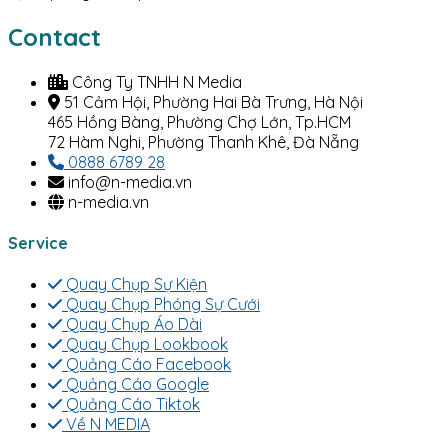
Contact
Công Ty TNHH N Media
51 Cảm Hội, Phường Hai Bà Trưng, Hà Nội
465 Hồng Bàng, Phường Chợ Lớn, Tp.HCM
72 Hàm Nghi, Phường Thanh Khê, Đà Nẵng
0888 6789 28
info@n-media.vn
n-media.vn
Service
Quay Chụp Sự Kiện
Quay Chụp Phóng Sự Cưới
Quay Chụp Áo Dài
Quay Chụp Lookbook
Quảng Cáo Facebook
Quảng Cáo Google
Quảng Cáo Tiktok
Về N MEDIA